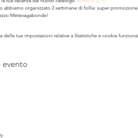
a tua vacanza dal nuovo catalogo 
Veratour 2020
rzo abbiamo organizzato 2 settimane di follia: super promozione 
 prezzo Metevagabonde!
delle tue impostazioni relative a Statistiche e cookie funzional
o evento
ly