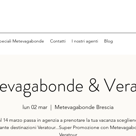
peciali Metevagabonde
Contatti
I nostri agenti
Blog
evagabonde & Vera
lun 02 mar
  |  
Metevagabonde Brescia
al 14 marzo passa in agenzia a prenotare la tua vacanza sceglie
tante destinazioni Veratour...Super Promozione con Metevaga
Veratour