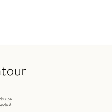
tour
ndo una
bonde &